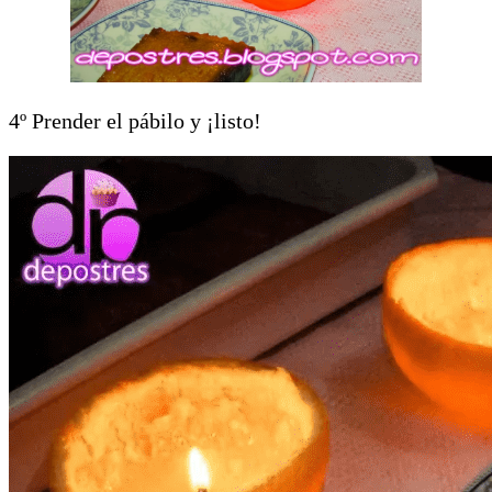
4º Prender el pábilo y ¡listo!