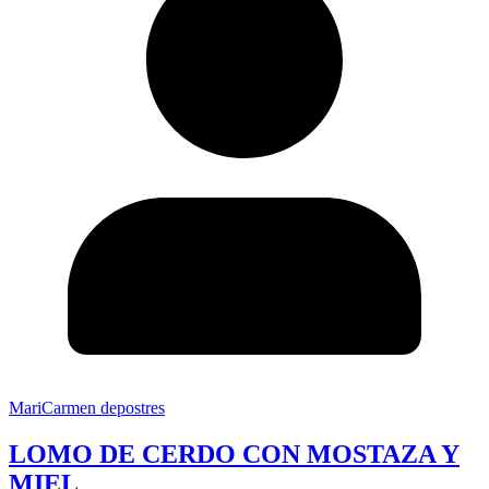
MariCarmen depostres
LOMO DE CERDO CON MOSTAZA Y
MIEL