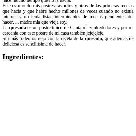
hace mucho tiempo que no la hacía.
Este es uno de mis postres favoritos y otras de las primeras recetas
que hacía y que habré hecho millones de veces cuando no existía
internet y no tenía listas interminables de recetas pendientes de
hacer…, madre mía que vieja soy.
La
quesada
es un postre típico de Cantabria y alrededores y por mi
cercanía con este postre de mi casa también jejejejeje.
Sin más rodeo os dejo con la receta de la
quesada
, que además de
deliciosa es sencillísima de hacer.
Ingredientes: