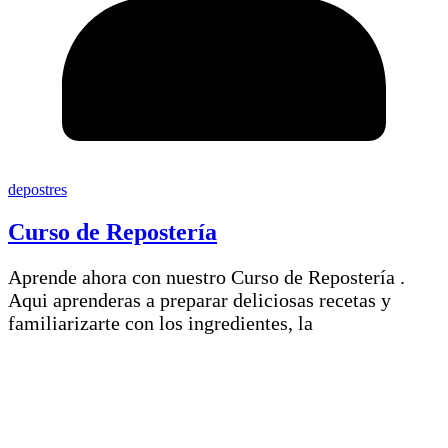
depostres
Curso de Repostería
Aprende ahora con nuestro Curso de Repostería .
Aqui aprenderas a preparar deliciosas recetas y
familiarizarte con los ingredientes, la