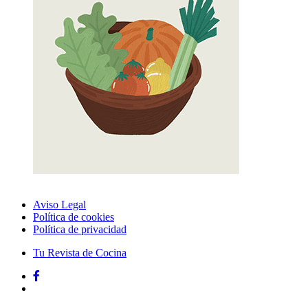
Aviso Legal
Política de cookies
Política de privacidad
Tu Revista de Cocina