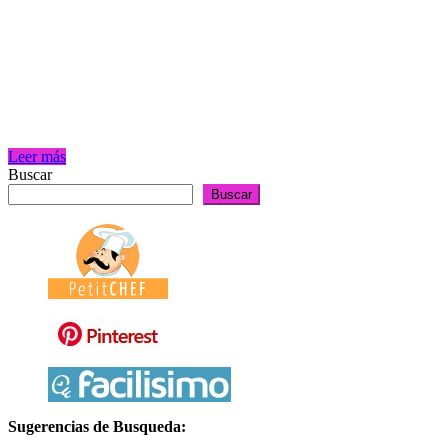
Leer más
Buscar
Buscar
Sugerencias de Busqueda: