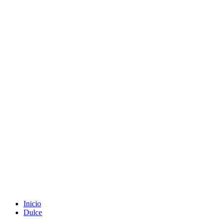
Inicio
Dulce