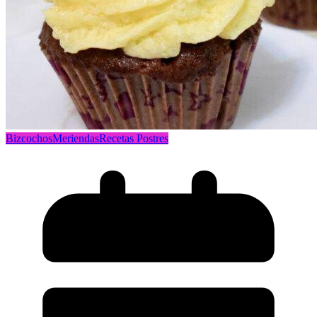
Bizcochos
Meriendas
Recetas Postres