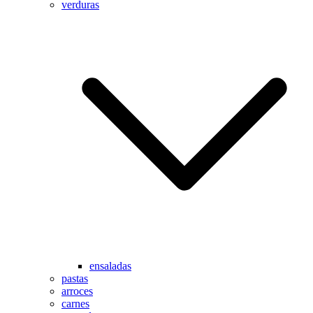
verduras
ensaladas
pastas
arroces
carnes