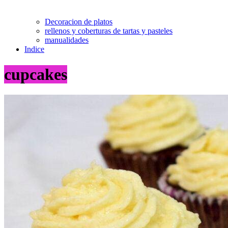
Decoracion de platos
rellenos y coberturas de tartas y pasteles
manualidades
Indice
cupcakes