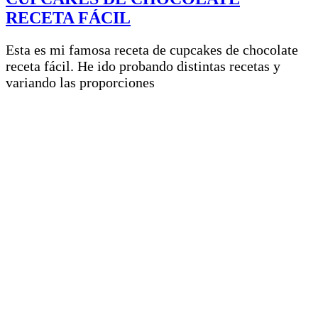
RECETA FÁCIL
Esta es mi famosa receta de cupcakes de chocolate
receta fácil. He ido probando distintas recetas y
variando las proporciones