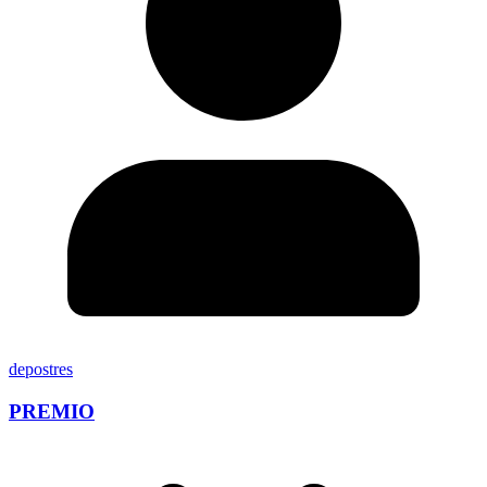
depostres
PREMIO