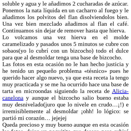
soluble y agua y le añadimos 2 cucharadas de azúcar.
Ponemos la nata líquida en un cacharro al fuego y le
añadimos los polvitos del flan disolviendolos bien.
Una vez bien mezclado añadimos al flan el café.
Continuamos sin dejar de remover hasta que hierva.
Lo volcamos una vez hierva en el molde
caramelizado y pasados unos 5 minutos se cubre con
sobaos(yo lo cubrí con un bizcocho) todo el dulce
para que al desmoldar tenga una base de bizcocho.
Las fotos en esta ocasión no le han hecho justicia y
he tenido un pequeño problema «tésnico» pues he
querido hacer algo nuevo, ya que esta receta la tengo
muy practicada y se me ha ocurrido hace una base de
tarta en microondas siguiendo la receta de
Alicia-
canelona
y aunque el bizcocho salio bueno estaba
muy desnivelado(juro que lo nivele en crudo…¡!) e
irremisiblemente al desmoldar ¡ohh! lo lógico: se
partió mi corazón… jejejej
Queda precioso y muy bueno aunque en esta ocasión