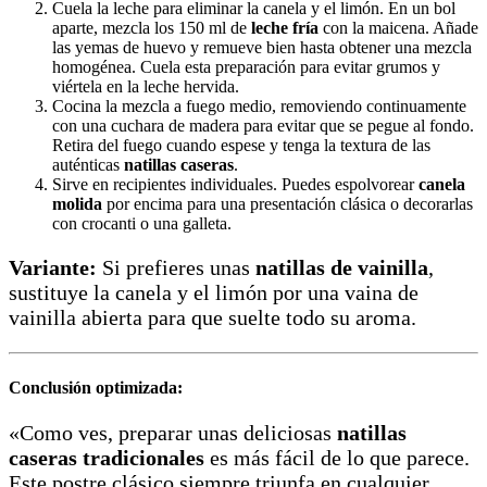
Cuela la leche para eliminar la canela y el limón. En un bol
aparte, mezcla los 150 ml de
leche fría
con la maicena. Añade
las yemas de huevo y remueve bien hasta obtener una mezcla
homogénea. Cuela esta preparación para evitar grumos y
viértela en la leche hervida.
Cocina la mezcla a fuego medio, removiendo continuamente
con una cuchara de madera para evitar que se pegue al fondo.
Retira del fuego cuando espese y tenga la textura de las
auténticas
natillas caseras
.
Sirve en recipientes individuales. Puedes espolvorear
canela
molida
por encima para una presentación clásica o decorarlas
con crocanti o una galleta.
Variante:
Si prefieres unas
natillas de vainilla
,
sustituye la canela y el limón por una vaina de
vainilla abierta para que suelte todo su aroma.
Conclusión optimizada:
«Como ves, preparar unas deliciosas
natillas
caseras tradicionales
es más fácil de lo que parece.
Este postre clásico siempre triunfa en cualquier